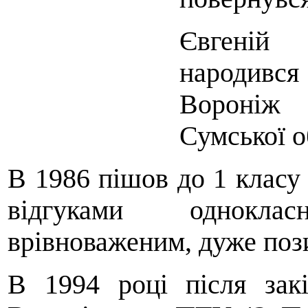
Євгеній
народивс
Вороніж
Сумської о
В 1986 пішов до 1 класу
відгуками однокла
врівноваженим, дуже поз
В 1994 році після зак