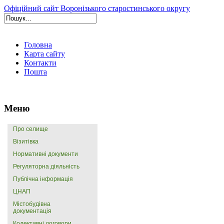
Офіційний сайт Воронізького старостинського округу
Головна
Карта сайту
Контакти
Пошта
Меню
Про селище
Візитівка
Нормативні документи
Регуляторна діяльність
Публічна інформація
ЦНАП
Містобудівна
документація
Колективні договори