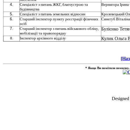
4.
Спеціаліст з питань ЖКГ, благоустрою та
Вернигора Ірина 
будівництва
5.
Спеціаліст з питань земельних відносин
Кролевецький О
6.
Старший інспектор пункту реєстрації фізичних
Синегуб Віталін
осіб
7.
Старший інспектор з питань військового обліку,
Булієнко Тетя
мобілізації та правопорядку
8.
Інспектор архівного відділу
Кулик Ольга В
[Наз
* Якщо Ви помітили помилку, вид
Designed