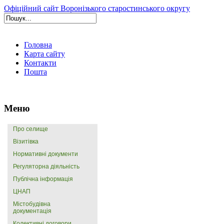
Офіційний сайт Воронізького старостинського округу
Головна
Карта сайту
Контакти
Пошта
Меню
Про селище
Візитівка
Нормативні документи
Регуляторна діяльність
Публічна інформація
ЦНАП
Містобудівна
документація
Колективні договори