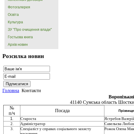
Фотогалерея
Освіта
Культура
ЗУ "Про очищення влади"
Гостьова книга
Архів новин
Розсилка новин
Головна
Контакти
Воронізьки
41140 Сумська область Шостки
№
Посада
Прізвище,
п/ч
1.
Староста
Ястребов Валер
2.
Адміністратор
Савельєва Любов
3.
Спеціаліст у справах соціального захисту
Рожок Олена Мик
населення