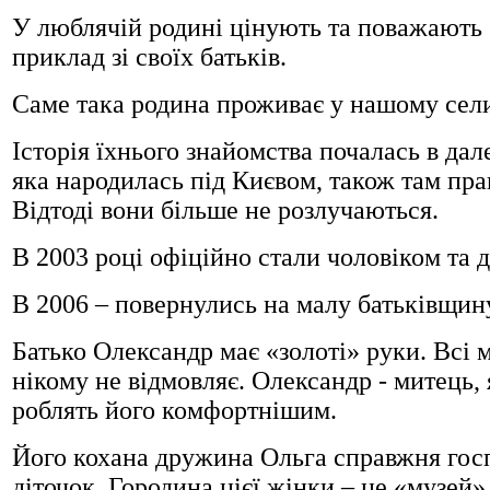
У люблячій родині цінують та поважають б
приклад зі своїх батьків.
Саме така родина проживає у нашому сел
Історія їхнього знайомства почалась в да
яка народилась під Києвом, також там пр
Відтоді вони більше не розлучаються.
В 2003 році офіційно стали чоловіком та
В 2006 – повернулись на малу батьківщину
Батько Олександр має «золоті» руки. Всі 
нікому не відмовляє. Олександр - митець,
роблять його комфортнішим.
Його кохана дружина Ольга справжня госпо
діточок. Городина цієї жінки – це «музей».