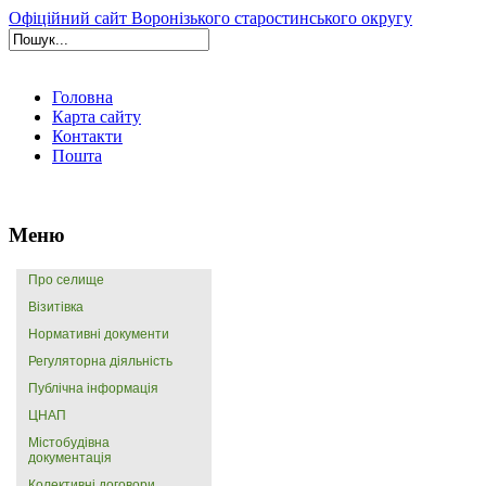
Офіційний сайт Воронізького старостинського округу
Головна
Карта сайту
Контакти
Пошта
Меню
Про селище
Візитівка
Нормативні документи
Регуляторна діяльність
Публічна інформація
ЦНАП
Містобудівна
документація
Колективні договори