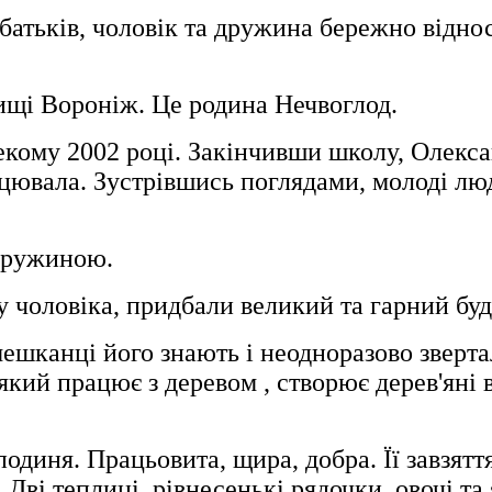
атьків, чоловік та дружина бережно віднося
ищі Вороніж. Це родина Нечвоглод.
лекому 2002 році. Закінчивши школу, Олекс
ацювала. Зустрівшись поглядами, молоді лю
 дружиною.
 чоловіка, придбали великий та гарний буд
мешканці його знають і неодноразово зверта
 який працює з деревом , створює дерев'яні
диня. Працьовита, щира, добра. Її завзяття
 Дві теплиці, рівнесенькі рядочки, овочі та