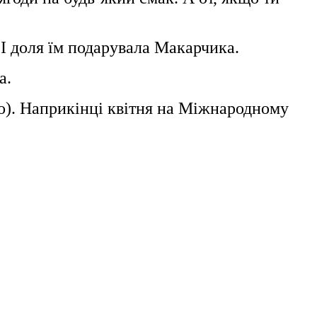
 І доля їм подарувала Макарчика.
а.
но). Наприкінці квітня на Міжнародному