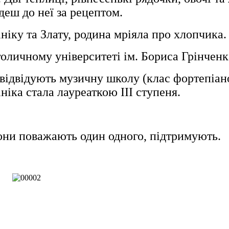
деш до неї за рецептом.
ніку та Злату, родина мріяла про хлопчика.
толичному університеті ім. Бориса Грінченк
, відвідують музичну школу (клас фортепіа
іка стала лауреаткою ІІІ ступеня.
Вони поважають один одного, підтримують.