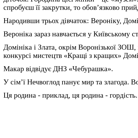
спробуєш її закрутки, то обов’язково прий
Народивши трьох дівчаток: Вероніку, Домі
Вероніка зараз навчається у Київському с
Домініка і Злата, окрім Воронізької ЗОШ
конкурсі мистецтв «Кращі з кращих» Домін
Макар відвідує ДНЗ «Чебурашка».
У сім’ї Нечвоглод панує мир та злагода. 
Ця родина - приклад, ця родина - гордість.