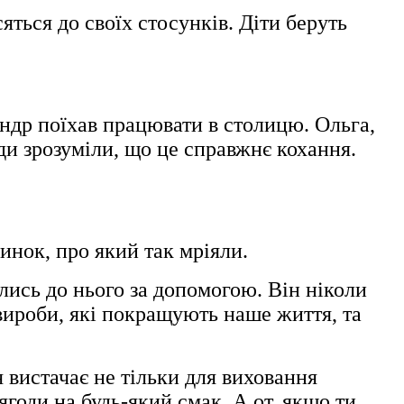
ться до своїх стосунків. Діти беруть
андр поїхав працювати в столицю. Ольга,
ди зрозуміли, що це справжнє кохання.
инок, про який так мріяли.
лись до нього за допомогою. Він ніколи
 вироби, які покращують наше життя, та
 вистачає не тільки для виховання
 ягоди на будь-який смак. А от, якщо ти