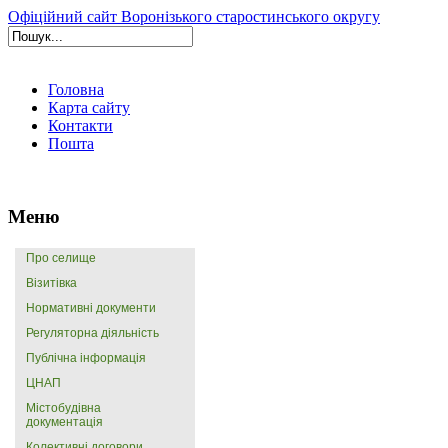
Офіційний сайт Воронізького старостинського округу
Головна
Карта сайту
Контакти
Пошта
Меню
Про селище
Візитівка
Нормативні документи
Регуляторна діяльність
Публічна інформація
ЦНАП
Містобудівна
документація
Колективні договори