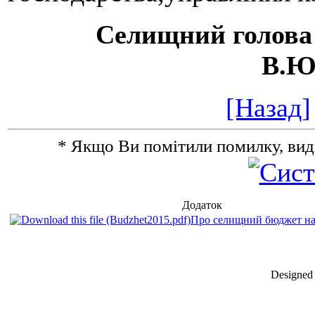
Селищн
В.Ю.
[Назад]
* Якщо Ви помітили помилку, виділіт
Додаток
Про селищний бюджет на 
Designed