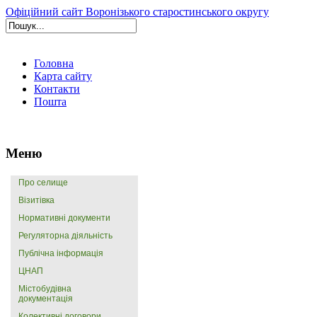
Офіційний сайт Воронізького старостинського округу
Головна
Карта сайту
Контакти
Пошта
Меню
Про селище
Візитівка
Нормативні документи
Регуляторна діяльність
Публічна інформація
ЦНАП
Містобудівна
документація
Колективні договори