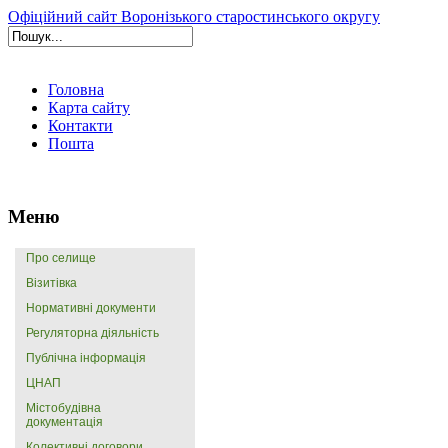
Офіційний сайт Воронізького старостинського округу
Головна
Карта сайту
Контакти
Пошта
Меню
Про селище
Візитівка
Нормативні документи
Регуляторна діяльність
Публічна інформація
ЦНАП
Містобудівна
документація
Колективні договори