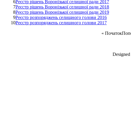
6
Реєстр рішень Воронізької селищної ради 2017
7
Реєстр рішень Воронізької селищної ради 2018
8
Реєстр рішень Воронізької селищної ради 2019
9
Реєстр розпоряджень селищного голови 2016
10
Реєстр розпоряджень селищного голови 2017
«
Початок
Поп
Designed